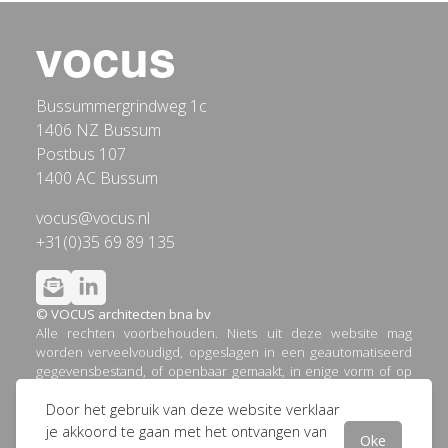
Bussummergrindweg 1c
1406 NZ Bussum
Postbus 107
1400 AC Bussum
vocus@vocus.nl
+31(0)35 69 89 135
© VOCUS architecten bna bv
Alle rechten voorbehouden. Niets uit deze website mag
worden verveelvoudigd, opgeslagen in een geautomatiseerd
gegevensbestand, of openbaar gemaakt, in enige vorm of op
enige wijze, hetzij elektronisch, mechanisch, door printouts,
Door het gebruik van deze website verklaar
kopieën, of op welke andere manier dan ook, zonder
voorafgaande schriftelijke toestemming van VOCUS
je akkoord te gaan met het ontvangen van
Oke
architecten bna bv.