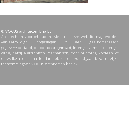
© VOCUS architecten bna bv
Alle rechten voorbehouden. Niets uit deze website mag worden
verveelvoudigd, opgeslagen in een geautomatiseerd
gegevensbestand, of openbaar gemaakt, in enige vorm of op enige
wijze, hetzij elektronisch, mechanisch, door printouts, kopieën, of
op welke andere manier dan ook, zonder voorafgaande schriftelijke
toestemming van VOCUS architecten bna bv.