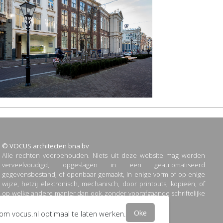
© VOCUS architecten bna bv
Alle rechten voorbehouden. Niets uit deze website mag worden
verveelvoudigd, opgeslagen in een geautomatiseerd
gegevensbestand, of openbaar gemaakt, in enige vorm of op enige
wijze, hetzij elektronisch, mechanisch, door printouts, kopieën, of
op welke andere manier dan ook, zonder voorafgaande schriftelijke
toestemming van VOCUS architecten bna bv.
Oke
 om vocus.nl optimaal te laten werken.