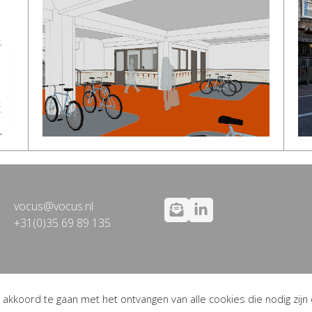
vocus@vocus.nl
+31(0)35 69 89 135
 akkoord te gaan met het ontvangen van alle cookies die nodig zijn