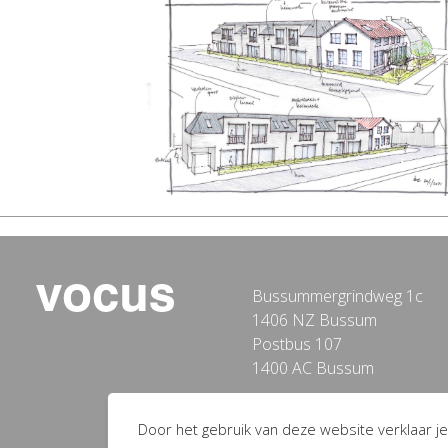
Bussummergrindweg 1c
1406 NZ Bussum
Postbus 107
1400 AC Bussum
Door het gebruik van deze website verklaar je