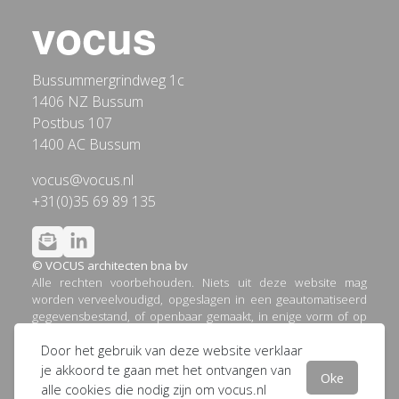
Bussummergrindweg 1c
1406 NZ Bussum
Postbus 107
1400 AC Bussum
vocus@vocus.nl
+31(0)35 69 89 135
© VOCUS architecten bna bv
Alle rechten voorbehouden. Niets uit deze website mag
worden verveelvoudigd, opgeslagen in een geautomatiseerd
gegevensbestand, of openbaar gemaakt, in enige vorm of op
enige wijze, hetzij elektronisch, mechanisch, door printouts,
Door het gebruik van deze website verklaar
kopieën, of op welke andere manier dan ook, zonder
voorafgaande schriftelijke toestemming van VOCUS
je akkoord te gaan met het ontvangen van
Oke
architecten bna bv.
alle cookies die nodig zijn om vocus.nl