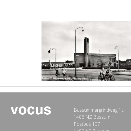
Bussummergrindweg 1c
1406 NZ Bussum
Postbus 107