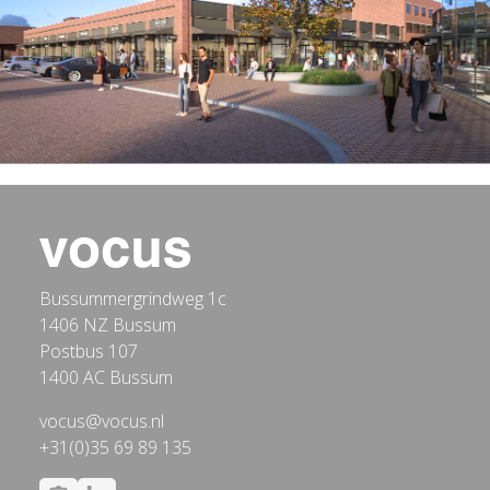
Bussummergrindweg 1c
1406 NZ Bussum
Postbus 107
1400 AC Bussum
vocus@vocus.nl
+31(0)35 69 89 135