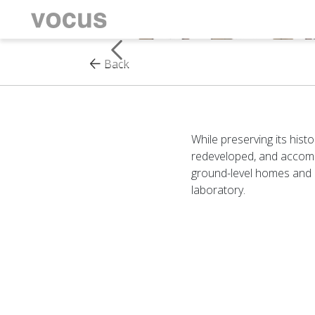
Back
While preserving its hist
redeveloped, and accommo
ground-level homes and 16
laboratory.