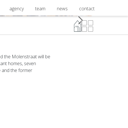
agency
team
news
contact
nd the Molenstraat will be
stant homes, seven
ve and the former