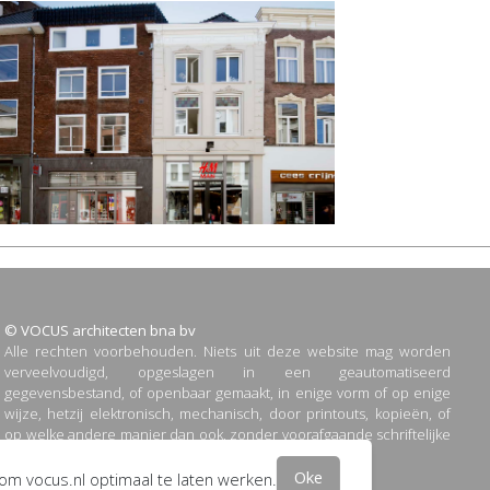
© VOCUS architecten bna bv
Alle rechten voorbehouden. Niets uit deze website mag worden
verveelvoudigd, opgeslagen in een geautomatiseerd
gegevensbestand, of openbaar gemaakt, in enige vorm of op enige
wijze, hetzij elektronisch, mechanisch, door printouts, kopieën, of
op welke andere manier dan ook, zonder voorafgaande schriftelijke
toestemming van VOCUS architecten bna bv.
Oke
 om vocus.nl optimaal te laten werken.