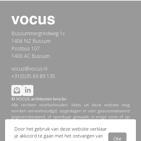
Bussummergrindweg 1c
1406 NZ Bussum
Postbus 107
1400 AC Bussum
vocus@vocus.nl
+31(0)35 69 89 135
© VOCUS architecten bna bv
Alle rechten voorbehouden. Niets uit deze website mag
worden verveelvoudigd, opgeslagen in een geautomatiseerd
gegevensbestand, of openbaar gemaakt, in enige vorm of op
enige wijze, hetzij elektronisch, mechanisch, door printouts,
Door het gebruik van deze website verklaar
kopieën, of op welke andere manier dan ook, zonder
voorafgaande schriftelijke toestemming van VOCUS
je akkoord te gaan met het ontvangen van
Oke
architecten bna bv.