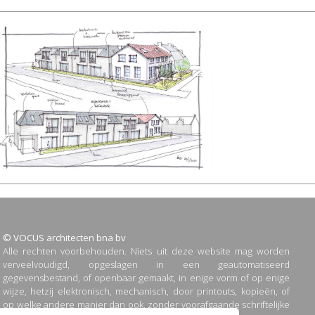
© VOCUS architecten bna bv
Alle rechten voorbehouden. Niets uit deze website mag worden
verveelvoudigd, opgeslagen in een geautomatiseerd
gegevensbestand, of openbaar gemaakt, in enige vorm of op enige
wijze, hetzij elektronisch, mechanisch, door printouts, kopieën, of
op welke andere manier dan ook, zonder voorafgaande schriftelijke