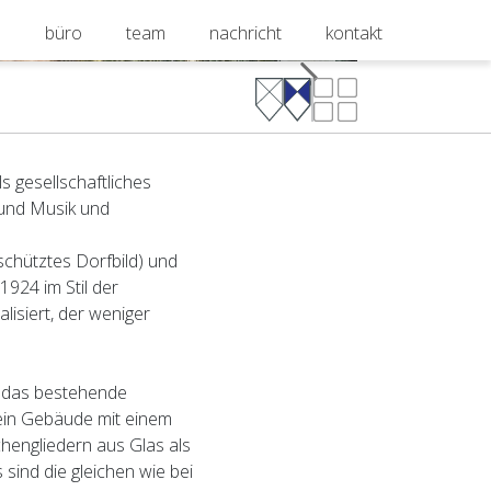
e
büro
team
nachricht
kontakt
ls gesellschaftliches
 und Musik und
schütztes Dorfbild) und
924 im Stil der
isiert, der weniger
i das bestehende
ein Gebäude mit einem
hengliedern aus Glas als
sind die gleichen wie bei