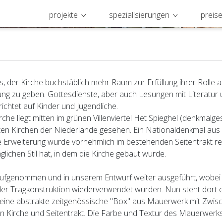
projekte
spezialisierungen
preis
es, der Kirche buchstäblich mehr Raum zur Erfüllung ihrer Rolle a
ng zu geben. Gottesdienste, aber auch Lesungen mit Literatur
chtet auf Kinder und Jugendliche.
che liegt mitten im grünen Villenviertel Het Spieghel (denkmalge
ten Kirchen der Niederlande gesehen. Ein Nationaldenkmal aus 1
Erweiterung wurde vornehmlich im bestehenden Seitentrakt real
lichen Stil hat, in dem die Kirche gebaut wurde.
aufgenommen und in unserem Entwurf weiter ausgeführt, wobe
der Tragkonstruktion wiederverwendet wurden. Nun steht dort 
 eine abstrakte zeitgenössische "Box" aus Mauerwerk mit Zwisc
n Kirche und Seitentrakt. Die Farbe und Textur des Mauerwerks 