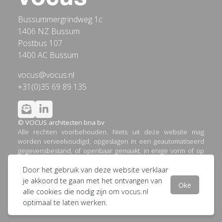
Bussummergrindweg 1c
1406 NZ Bussum
Postbus 107
1400 AC Bussum
vocus@vocus.nl
+31(0)35 69 89 135
© VOCUS architecten bna bv
Alle rechten voorbehouden. Niets uit deze website mag
worden verveelvoudigd, opgeslagen in een geautomatiseerd
gegevensbestand, of openbaar gemaakt, in enige vorm of op
enige wijze, hetzij elektronisch, mechanisch, door printouts,
Door het gebruik van deze website verklaar
kopieën, of op welke andere manier dan ook, zonder
voorafgaande schriftelijke toestemming van VOCUS
je akkoord te gaan met het ontvangen van
Oke
architecten bna bv.
alle cookies die nodig zijn om vocus.nl
optimaal te laten werken.