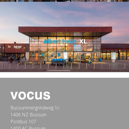
Bussummergrindweg 1c
1406 NZ Bussum
Postbus 107
1400 AC Bussum