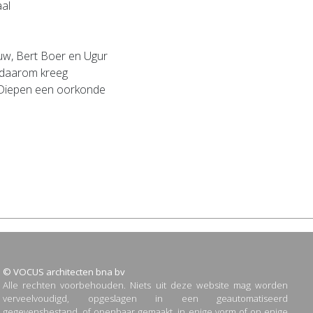
aal
euw, Bert Boer en Ugur
n daarom kreeg
 Diepen een oorkonde
© VOCUS architecten bna bv
Alle rechten voorbehouden. Niets uit deze website mag worden
verveelvoudigd, opgeslagen in een geautomatiseerd
gegevensbestand, of openbaar gemaakt, in enige vorm of op enige