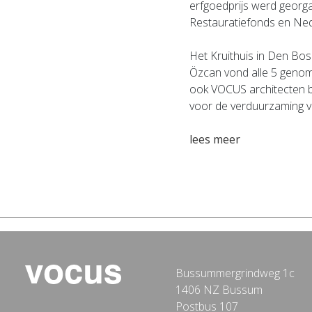
erfgoedprijs werd georga
Restauratiefonds en Ne
Het Kruithuis in Den Bos
Özcan vond alle 5 genom
ook VOCUS architecten 
voor de verduurzaming va
lees meer
Bussummergrindweg 1c
1406 NZ Bussum
Postbus 107