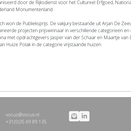
niseerd door de Rijksdienst voor het Cultureel Erfgoed, Nation
derland Monumentenland.
ch won de Publieksprijs. De vakjury bestaande uit Arjan De Ze
ineerde projecten prijswinnaar in verschillende categorieën e
bna met opdrachtgevers Jasper van der Schaar en Maartje van
n Huize Polak in de categorie vrijstaande huizen.
vocus@vocus.nl
+31(0)35 69 89 135