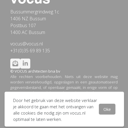
Bussummergrindweg 1c
1406 NZ Bussum
Postbus 107
1400 AC Bussum
vocus@vocus.nl
+31(0)35 69 89 135
© VOCUS architecten bna bv
Alle rechten voorbehouden. Niets uit deze website mag
worden verveelvoudigd, opgeslagen in een geautomatiseerd
gegevensbestand, of openbaar gemaakt, in enige vorm of op
enige wijze, hetzij elektronisch, mechanisch, door printouts,
kopieën, of op welke andere manier dan ook, zonder
Door het gebruik van deze website verklaar
voorafgaande schriftelijke toestemming van VOCUS
je akkoord te gaan met het ontvangen van
Oke
architecten bna bv.
alle cookies die nodig zijn om vocus.nl
optimaal te laten werken.