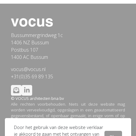
Bussummergrindweg 1c
1406 NZ Bussum
Postbus 107
1400 AC Bussum
vocus@vocus.nl
+31(0)35 69 89 135
© VOCUS architecten bna bv
Alle rechten voorbehouden. Niets uit deze website mag
worden verveelvoudigd, opgeslagen in een geautomatiseerd
gegevensbestand, of openbaar gemaakt, in enige vorm of op
enige wijze, hetzij elektronisch, mechanisch, door printouts,
Door het gebruik van deze website verklaar
kopieën, of op welke andere manier dan ook, zonder
voorafgaande schriftelijke toestemming van VOCUS
je akkoord te gaan met het ontvangen van