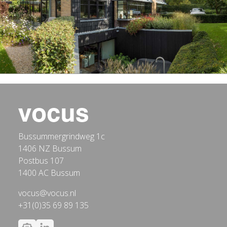
Bussummergrindweg 1c
1406 NZ Bussum
Postbus 107
1400 AC Bussum
vocus@vocus.nl
+31(0)35 69 89 135