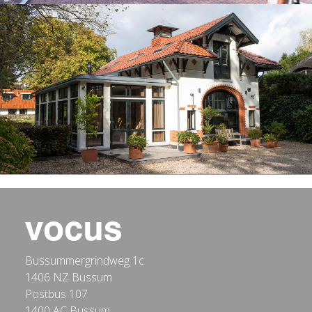
Bussummergrindweg 1c
1406 NZ Bussum
Postbus 107
1400 AC Bussum