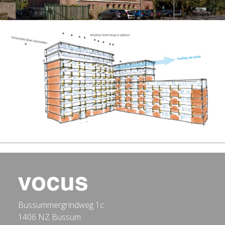
Bussummergrindweg 1c
1406 NZ Bussum