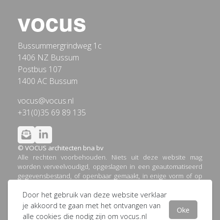
Bussummergrindweg 1c
1406 NZ Bussum
Postbus 107
1400 AC Bussum
vocus@vocus.nl
+31(0)35 69 89 135
© VOCUS architecten bna bv
Alle rechten voorbehouden. Niets uit deze website mag
worden verveelvoudigd, opgeslagen in een geautomatiseerd
gegevensbestand, of openbaar gemaakt, in enige vorm of op
enige wijze, hetzij elektronisch, mechanisch, door printouts,
Door het gebruik van deze website verklaar
kopieën, of op welke andere manier dan ook, zonder
voorafgaande schriftelijke toestemming van VOCUS
je akkoord te gaan met het ontvangen van
Oke
architecten bna bv.
alle cookies die nodig zijn om vocus.nl