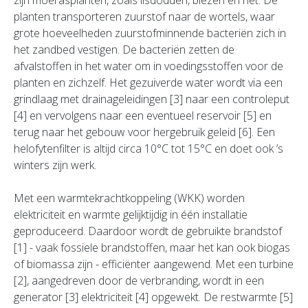
zijn moerasplanten, zoals lisdodden, biezen en riet. De
planten transporteren zuurstof naar de wortels, waar
grote hoeveelheden zuurstofminnende bacteriën zich in
het zandbed vestigen. De bacteriën zetten de
afvalstoffen in het water om in voedingsstoffen voor de
planten en zichzelf. Het gezuiverde water wordt via een
grindlaag met drainageleidingen [3] naar een controleput
[4] en vervolgens naar een eventueel reservoir [5] en
terug naar het gebouw voor hergebruik geleid [6]. Een
helofytenfilter is altijd circa 10°C tot 15°C en doet ook ’s
winters zijn werk.
Met een warmtekrachtkoppeling (WKK) worden
elektriciteit en warmte gelijktijdig in één installatie
geproduceerd. Daardoor wordt de gebruikte brandstof
[1] - vaak fossiele brandstoffen, maar het kan ook biogas
of biomassa zijn - efficiënter aangewend. Met een turbine
[2], aangedreven door de verbranding, wordt in een
generator [3] elektriciteit [4] opgewekt. De restwarmte [5]